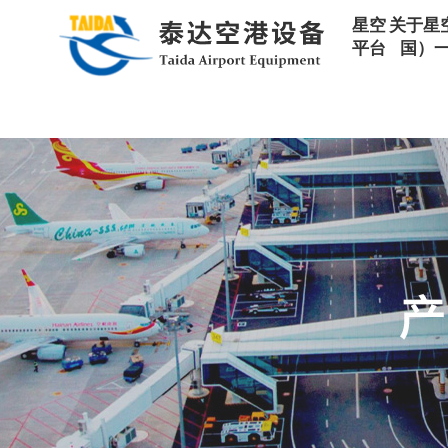
星空平台
星空
关于星
平台
国）