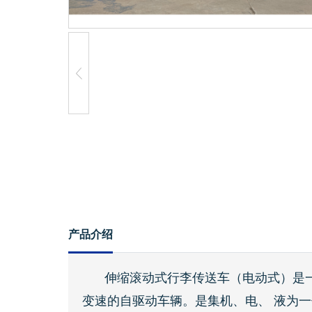
产品介绍
伸缩滚动式行李传送车（电动式）是
变速的自驱动车辆。是集机、电、 液为