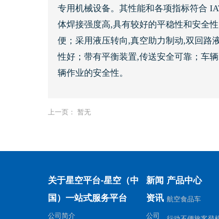
专用机械设备。其性能和各项指标符合 IA
体焊接强度高,具有较好的平稳性和安全性;
便；采用液压转向,真空助力制动,双回路
性好；带有平衡装置,传送安全可靠；车
辆作业的安全性。
上一页： 暂无
关于星空平台-星空（中
新闻
产品中心
国）一站式服务平台
资讯
航空食品车
公司简介
公司
行动不便旅客登