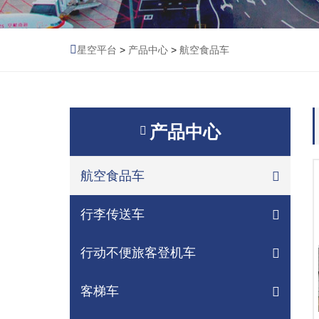
星空平台
>
产品中心
>
航空食品车
产品中心
航空食品车
行李传送车
行动不便旅客登机车
客梯车