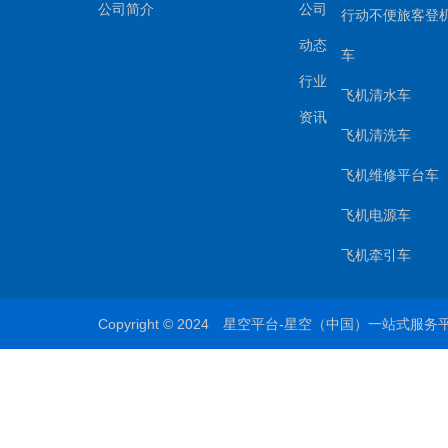
公司简介
公司
行动不便旅客登
动态
车
行业
飞机清水车
资讯
飞机清洗车
飞机维修平台车
飞机电源车
飞机牵引车
Copyright © 2024 星空平台-星空（中国）一站式