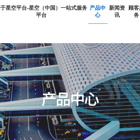
产品中
关于星空平台-星空（中国）一站式服务
新闻资
顾客
心
平台
讯
务