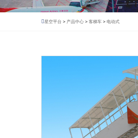
星空平台
>
产品中心
>
客梯车
>
电动式