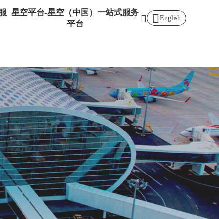
服
星空平台-星空（中国）一站式服务
English
平台