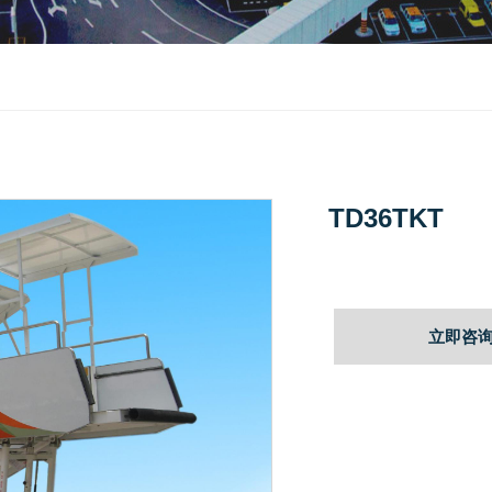
TD36TKT
立即咨