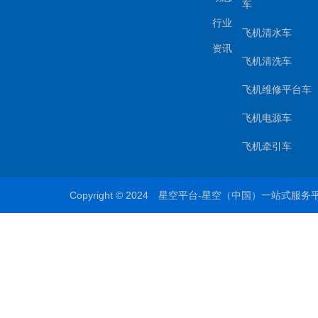
车
行业
飞机清水车
资讯
飞机清洗车
飞机维修平台车
飞机电源车
飞机牵引车
Copyright © 2024 星空平台-星空（中国）一站式