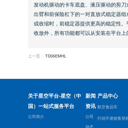
发动机驱动的卡车底盘、液压驱动的剪刀
出臂和前保险杠下的一对直放式稳定器组
或收缩时，前稳定器提供更高的稳定性。
收放外，所有功能都可以从安装在平台上
上一页：
TD06EMHL
关于星空平台-星空（中
新闻
产品中心
国）一站式服务平台
资讯
航空食品车
公司简介
公司
行动不便旅客登
动态