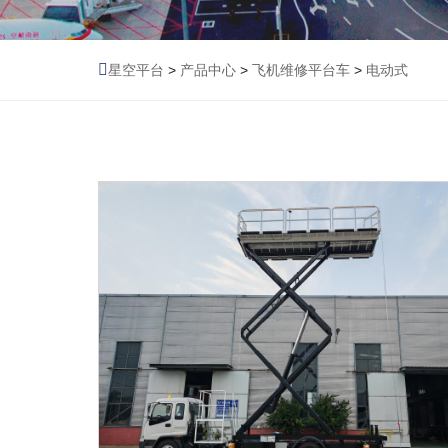
星空平台
>
产品中心
>
飞机维修平台车
>
电动式