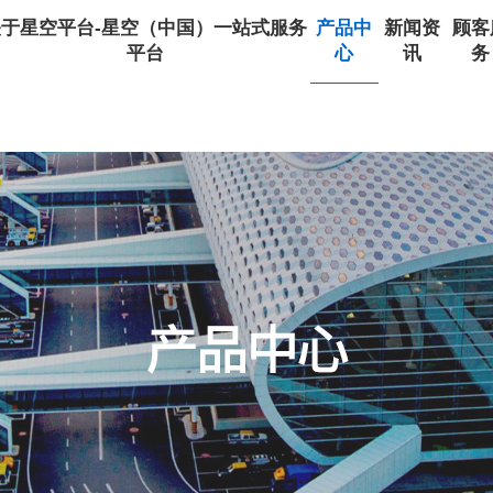
产品中
关于星空平台-星空（中国）一站式服务
新闻资
顾客
心
平台
讯
务