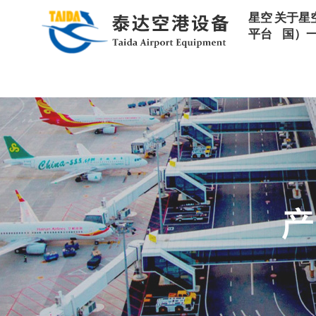
星空平台
星空
关于星
平台
国）