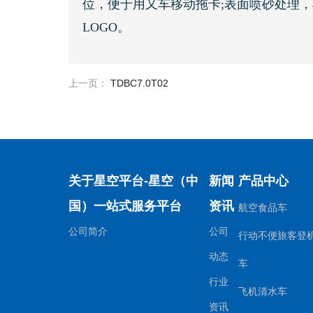
位，便于用又车移动拖卡;表面喷砂处理
LOGO。
上一页：
TDBC7.0T02
关于星空平台-星空（中
新闻
产品中心
国）一站式服务平台
资讯
航空食品车
公司简介
公司
行动不便旅客登
动态
车
行业
飞机清水车
资讯