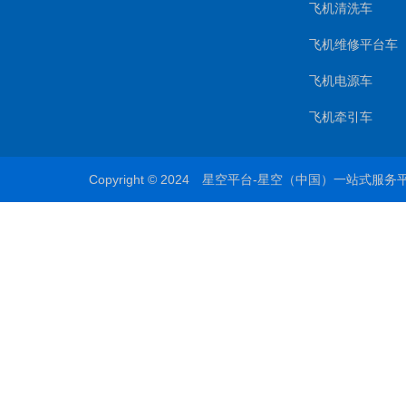
飞机清洗车
飞机维修平台车
飞机电源车
飞机牵引车
Copyright © 2024 星空平台-星空（中国）一站式