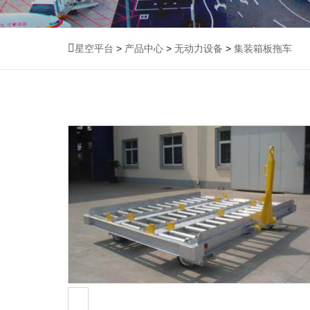
星空平台
>
产品中心
>
无动力设备
>
集装箱板拖车