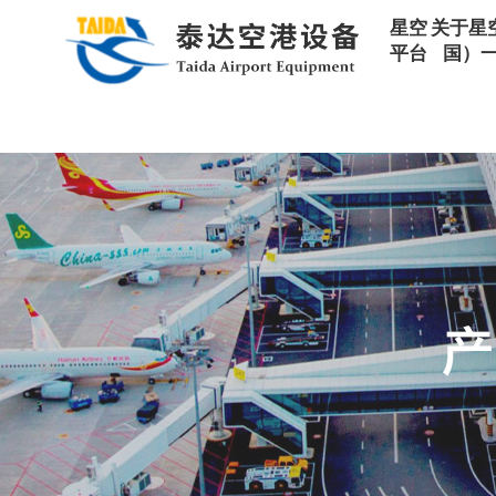
星空平台
星空
关于星
平台
国）