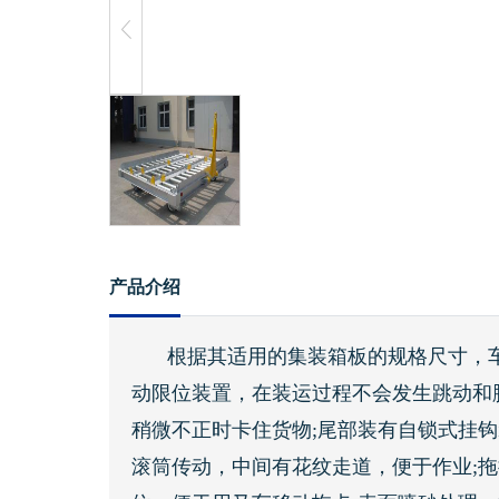
产品介绍
根据其适用的集装箱板的规格尺寸，
动限位装置，在装运过程不会发生跳动和
稍微不正时卡住货物;尾部装有自锁式挂
滚筒传动，中间有花纹走道，便于作业;