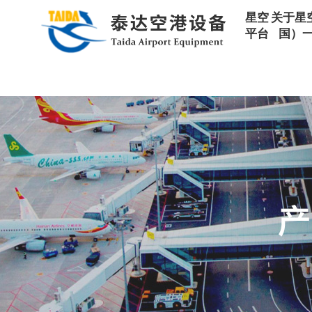
星空平台
星空
关于星
平台
国）