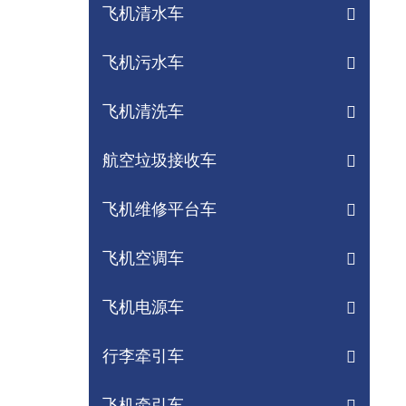
飞机清水车
飞机污水车
飞机清洗车
航空垃圾接收车
飞机维修平台车
飞机空调车
飞机电源车
行李牵引车
飞机牵引车